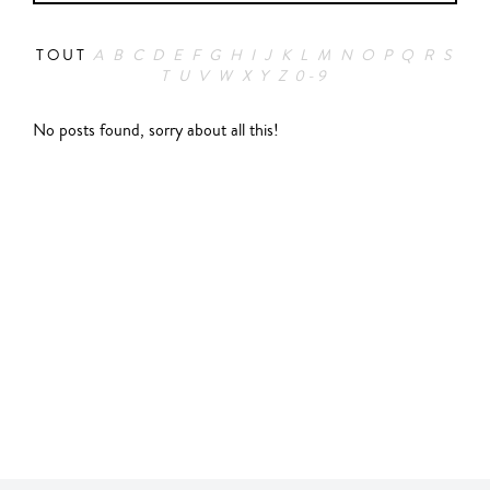
TOUT
A
B
C
D
E
F
G
H
I
J
K
L
M
N
O
P
Q
R
S
T
U
V
W
X
Y
Z
0-9
Aventure
No posts found, sorry about all this!
Thriller