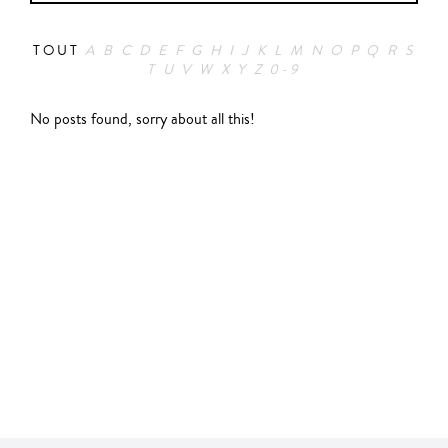
TOUT
A
B
C
D
E
F
G
H
I
J
K
L
M
N
O
P
Q
R
S
T
U
V
W
X
Y
Z
0-9
Aventure
No posts found, sorry about all this!
Thriller