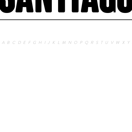
SANTIAG
A
B
C
D
E
F
G
H
I
J
K
L
M
N
O
P
Q
R
S
T
U
V
W
X
Y
Thriller