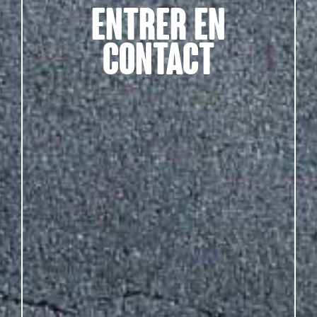
ENTRER EN
CONTACT