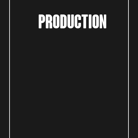
PRODUCTION